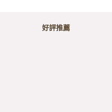
好評推薦
我們前往大稻埕，透過歷史文化，與當地居
以透過鏡頭參與本土文化的了解真的很有意
夥伴連帶領孩童熟悉線上工具的小步驟，都
我們理解在地的人情味，非常的有趣深刻
戲來進行，便充分感受到對參與者的貼心
情過後可以依照路線實際造訪！
．．．
．．．
．．．
Edrington Taiwan
台積電慈善基金會
UNIQLO