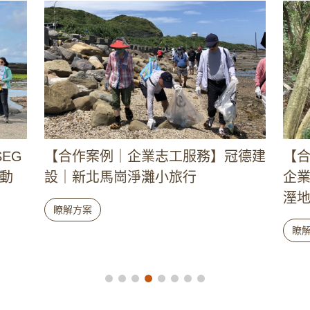
德建
【合作案例】三得利全球烈酒公司｜
【
企業志工服務：北海生態樂園，一日
務 
溼地管家
Ｘ
瞭解方案
瞭