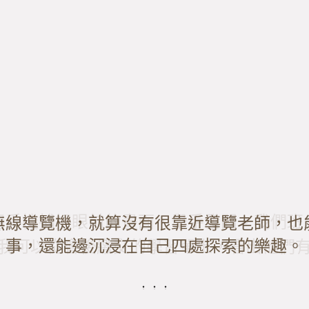
用手機捕捉眼前的畫面，舉手發問。我們班
步妥善運用現有資源，並積極規劃每一步行
心的分享大稻埕文化，讓在地人可以更了解
無線導覽機，就算沒有很靠近導覽老師，也
事，還能邊沉浸在自己四處探索的樂趣。
我可以從會後繳交的學習單上，看出他們
會遇到的各種問題，用專業的態度帶團。
由特色店家的說明更深入了解。
．．．
．．．
．．．
．．．