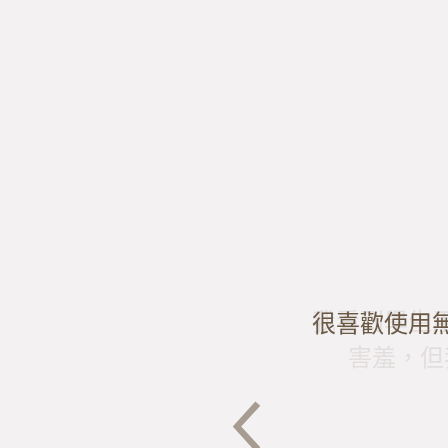
我看到學生
覺得島內散
謝謝你們用
很喜歡使用
害羞，但