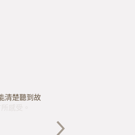
上的學生比較
程，因應現場
這片土地，藉
能清楚聽到故
有所感受。