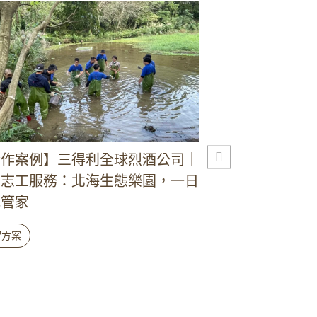
合作案例】建皇光電｜企業志工服
【合作案例】安
貢寮友善海洋之旅：水循環養殖
務：放大宜蘭，
海廢…
瞭解方案
解方案