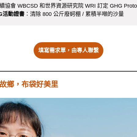
會 WBCSD 和世界資源研究院 WRI 訂定 GHG Proto
G活動證書
：清除 800 公斤廢蚵棚 / 累積半噸的沙量
填寫需求單，由專人聯繫
故鄉，布袋好美里