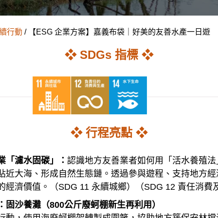
續行動
/ 【ESG 企業方案】嘉義布袋｜好美的友善水產一日遊
❖ SDGs 指標 ❖
❖ 行程亮點 ❖
業「濾水固碳」：
認識地方友善業者如何用「活水養殖法
貼近大海、形成自然生態鏈。透過參與遊程、支持地方經
經濟價值。（SDG 11 永續城鄉）（SDG 12 責任消費
：固沙養灘（800公斤廢蚵棚新生再利用）