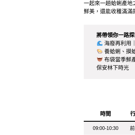
一起來一趟蛤蜊產地
鮮美，還能收穫滿滿
將帶領你一路探
海廢再利用
養蛤蜊、摸
布袋當季鮮產
保安林下時光
時間
09:00-10:30
前