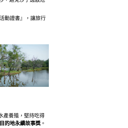
沙，避免沙子逸散危
）
G活動證書』，讓旅行
水產養殖，堅持吃得
大目的地永續故事獎
。