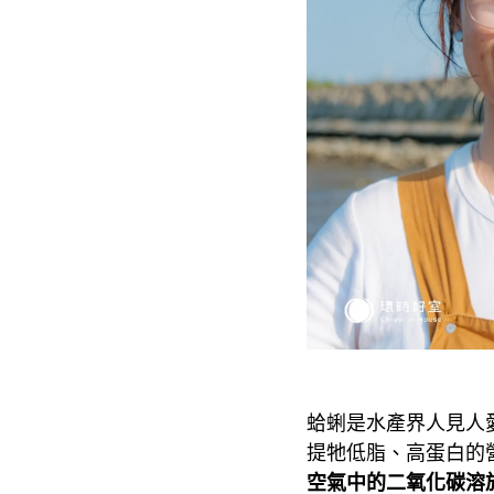
蛤蜊是水產界人見人
提牠低脂、高蛋白的
空氣中的二氧化碳溶