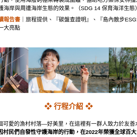
行動，使用海廢蚵棚架轉製成圍籬，協助地方築保安林擋
海岸與周遭海岸生態的效果。（SDG 14 保育海洋生態
續報告書
｜旅程提供、『碳盤查證明』、『島內散步ES
一大亮點
❖ 行程介紹 ❖
個可愛的漁村村落—好美里，在這裡有一群人致力於友善
因村民們自發性守護海岸的行動，在2022年榮獲全球百