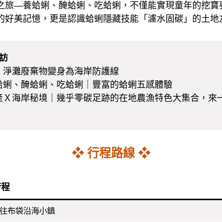
之旅—養蛤蜊、醃蛤蜊、吃蛤蜊，不僅能實現童年的挖寶
的好美記憶，更是認識蛤蜊隱藏技能「濾水固碳」的土地
訪
｜淨灘廢棄物變身為海岸防護線
蛤蜊、醃蛤蜊、吃蛤蜊｜豐富的蛤蜊五感體驗
Ｘ海岸秘境｜幾乎零碳足跡的在地農漁特色大集合，來一場超
❖ 行程路線 ❖
行程
往布袋沿海小鎮