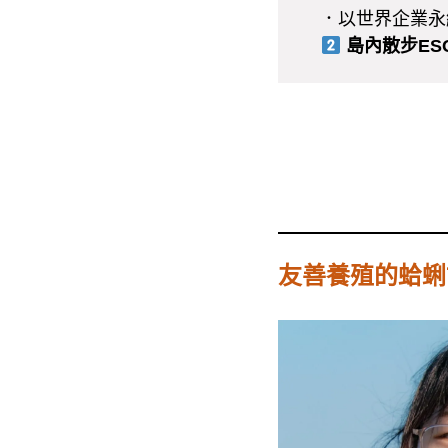
．以世界企業永續協
島內散步ES
友善養殖的蛤蜊