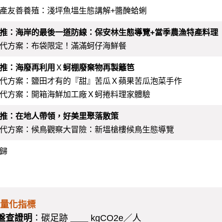
產友善養殖：淺坪魚塭生態講解+醬醃蛤蜊
推：海岸的最後一道防線：保安林生態導覽+當季農漁特產料理
代方案：布袋限定！滿滿蚵仔海鮮餐
推：海廢再利用
Ｘ
蚵棚廢棄物再製籬笆
代方案：鹽田才有的『甜』苦瓜Ｘ蘋果苦瓜泡菜手作
代方案：開箱海鮮加工廠Ｘ蚵捲料理家體驗
推：在地人帶領，好美里聚落散策
代方案：候鳥觀察大冒險：新塭槍樓候鳥生態導覽
歸
G量化指標
盤查證明
：碳足跡 ＿＿ kgCO2e／人