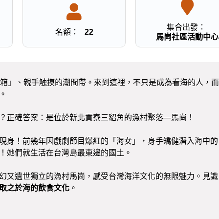
集合出發：
名額：
22
馬崗社區活動中心
冰箱」、親手触摸的潮間帶。來到這裡，不只是成為看海的人，而
角。
？正確答案：是位於新北貢寮三貂角的漁村聚落—馬崗！
現身！前幾年因戲劇節目爆紅的「海女」，身手矯健潛入海中的
！她們就生活在台灣島最東邊的國土。
幻又遺世獨立的漁村馬崗，感受台灣海洋文化的無限魅力。見識
取之於海的飲食文化
。