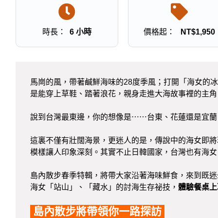
時長：
6 小時
價格起：
NT$
1,950
馬崗的風，帶著鹹鮮海味的28度季風；打開「海女的
是能穿上草鞋、踏著浪花，親身走進大海故事裡的主
說到台灣最東邊，你的想像是⋯⋯台東、花蓮還是宜蘭
這裏不僅有壯闊海景，更迷人的是，傳說中的海女即將
模樣讓人印象深刻。其實不止日韓國家，台灣也有海女
島內散步春季特輯，將帶大家沿著海味鮮食，來到既迷
海女「站山」、「藏水」的討海生存祕技，
體驗餐桌上
島內散步將帶領你一路探訪