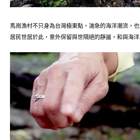
馬崗漁村不只身為台灣極東點，湍急的海洋潮流，也
居民世居於此，意外保留與世隔絕的靜謐，和與海洋