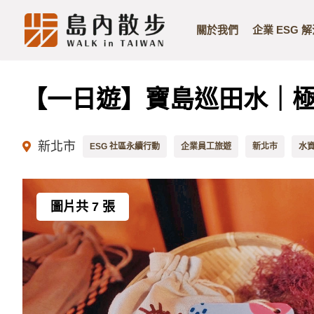
關於我們
企業 ESG 
Skip
to
content
【一日遊】寶島巡田水｜
新北市
ESG 社區永續行動
企業員工旅遊
新北市
水
圖片共 7 張