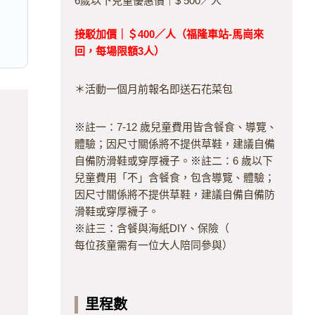
6歲以下兒童優惠價｜$ 500／人
接駁加價｜＄400／人（福隆車站-馬崗來
回，每場限額3人）
＊活動一個月前報名即送石花菜包
※
註一：7-12 歲兒童費用皆含餐食、導覽、
體驗；因尺寸關係將不提供草鞋，建議自備
自備防滑鞋或穿厚襪子。
※
註二：6 歲以下
兒童費用「不」含餐食，包含導覽、體驗；
因尺寸關係將不提供草鞋，建議自備自備防
滑鞋或穿厚襪子。
※
註三：含餐與海紙DIY、保險（
每位孩童需有一位大人陪同參與）
里程數