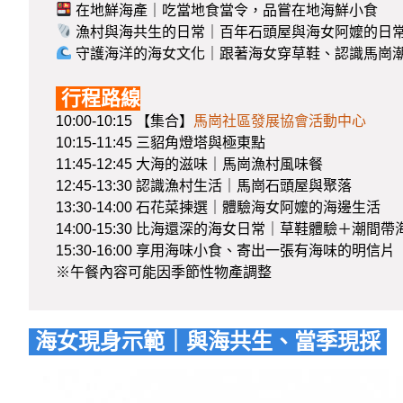
在地鮮海產｜吃當地食當令，品嘗在地海鮮小食
漁村與海共生的日常｜百年石頭屋與海女阿嬤的日
守護海洋的海女文化｜跟著海女穿草鞋、認識馬崗
行程路線
10:00-10:15 【集合】
馬崗社區發展協會活動中心
10:15-11:45 三貂角燈塔與極東點
11:45-12:45 大海的滋味｜馬崗漁村風味餐
12:45-13:30 認識漁村生活｜馬崗石頭屋與聚落
13:30-14:00 石花菜揀選｜體驗海女阿嬤的海邊生活
14:00-15:30 比海還深的海女日常｜草鞋體驗＋潮間
15:30-16:00 享用海味小食、寄出一張有海味的明信
※午餐內容可能因季節性物產調整
海女現身示範｜與海共生、當季現採