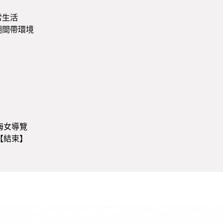
常生活
潮間帶環境
帶海女導覽
片【結束】