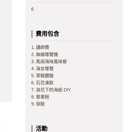
6
費用包含
1. 講師費
2. 無線導覽機
3. 馬崗海味風味餐
4. 海女導覽
5. 草鞋體驗
6. 石花凍飲
7. 浪花下的海紙 DIY
8. 營業稅
9. 保險
活動