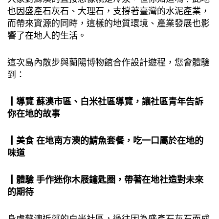
也因盛產⽯灰⽯、⼤理⽯，⽀撐著臺灣的⽔泥產業，
⽽帶來資源的同時，這樣的地質環境、產業發展也影
響了在地⼈的⽣活。
這次島內散步與蘭陽博物館合作設計遊程，您會體驗
到：
┃導覽 蘇澳市區、⽩米社區導覽，讓社區青年告訴
你在地的故事
┃美食 在地南⽅澳的鯖⿂套餐，吃⼀⼝屬於在地的
味道
┃體驗 ⼿作迷你⽊屐鑰匙圈，帶著在地社造對未來
的期待