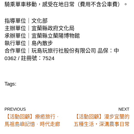
騎乘單⾞移動，感受在地⽇常（費⽤不含公⾞費）。
指導單位｜文化部
主辦單位｜宜蘭縣政府文化局
承辦單位｜宜蘭縣立蘭陽博物館
執⾏單位｜島內散步
合作單位｜玩島玩旅⾏社股份有限公司 品保：中
0362 / 註冊號：7524
Tags:
PREVIOUS
NEXT
【活動回顧】療癒旅行 ·
【活動回顧】漫步宜蘭的
馬祖島嶼記憶 · 時代走廊
五種⽣活・深溝農事日常