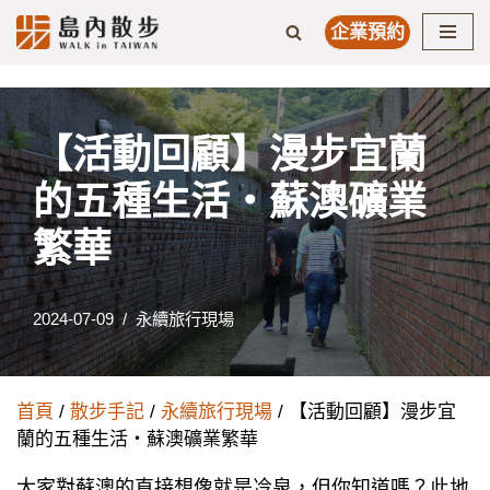
企業預約
Skip
to
content
【活動回顧】漫步宜蘭
的五種⽣活・蘇澳礦業
繁華
2024-07-09
永續旅行現場
首頁
/
散步手記
/
永續旅行現場
/ 【活動回顧】漫步宜
蘭的五種⽣活・蘇澳礦業繁華
⼤家對蘇澳的直接想像就是冷泉，但你知道嗎？此地