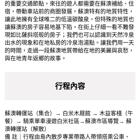
的重要交通節點，來往的遊⼈都需要在蘇澳補給、住
宿，帶動⾞站前的商圈發展。蘇澳特有的地質特性，
讓此地擁有全球唯⼆的低溫碳酸泉，但特殊的地質也
讓蘇澳的房⼦容易地基下陷，在街上仔細⼀看不難發
現如比薩斜塔般的房⼦；我們也可以認識到天然冷泉
出⽔的現象和在地私房的冷泉泡湯點。讓我們⽤⼀天
的時間，⾛過⼀段蘇澳地質帶給在地的美麗與哀愁，
與在地青年返鄉的故事。
行程內容
蘇澳轉運站（集合）→ ⽩米⽊屐館 → ⽊益客棧（午
餐）→ 騎乘單⾞漫遊⽩米社區→蘇澳市區導覽→ 蘇
澳轉運站（解散）
備 註｜⾏程由島內散步專業帶路⼈帶領搭乘公⾞、