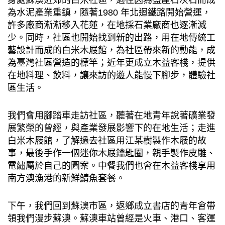
⾝處蘇澳近郊的⽩米社區，過往因為盛產⽯灰⽯⽽成
為⽔泥產業重鎮，隨著1980 年北迴鐵路開始營運，
許多廠商漸漸移入花蓮，在地採⽯業廠商也逐漸減
少。同時，社區也開始找到新的出路，⽤在地傳統⼯
藝設計⽽成的⽩米⽊屐館，為社區帶來新的動能，成
為臺灣社區營造的標竿；近年更成立⽊益客棧，提供
在地料理、飲料，讓來訪的遊⼈能慢下腳步，體驗社
區⽣活。
我們會⽤腳踏⾞⾛訪社區，聽著在地青年說著礦業發
展繁榮的曾經，與產業發展影響下的在地⽣活；⾛進
⽩米⽊屐館，了解過去社區⽤江某樹製作⽊屐的故
事，最後⼿作⼀個迷你⽊屐鑰匙圈，親⼿製作⽪雕、
電繡屬於⾃⼰的圖案。中餐我們也會在⽊益客棧享⽤
南⽅澳漁港的新鮮鯖⿂套餐。
下午，我們回到蘇澳市區，返鄉成立書店的青年會帶
領我們漫步蘇澳。蘇澳⾞站曾經是火⾞、港⼝、客運