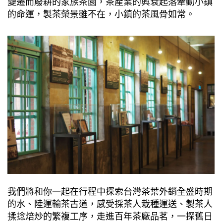
變遷⽽廢耕的家族茶園，茶產業的興衰起落牽動⼩鎮
的命運，製茶榮景雖不在，⼩鎮的茶風骨如常。
我們將和你⼀起在⾏程中探索台灣茶葉外銷全盛時期
的⽔、陸運輸茶古道，感受採茶⼈栽種運送、製茶⼈
揉捻焙炒的繁複⼯序，⾛進百年茶廠品茗，⼀探舊⽇