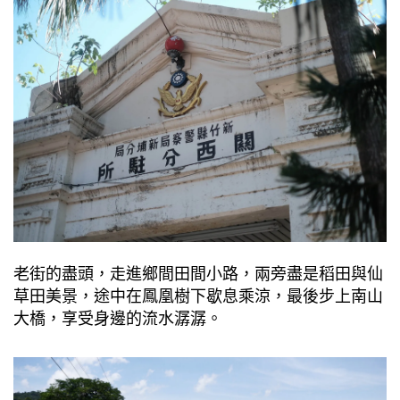
老街的盡頭，⾛進鄉間⽥間⼩路，兩旁盡是稻⽥與仙
草⽥美景，途中在鳳凰樹下歇息乘涼，最後步上南⼭
⼤橋，享受⾝邊的流⽔潺潺。