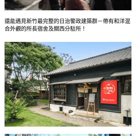
還能遇⾒新⽵最完整的⽇治警政建築群－帶有和洋混
合外觀的所⻑宿舍及關⻄分駐所！