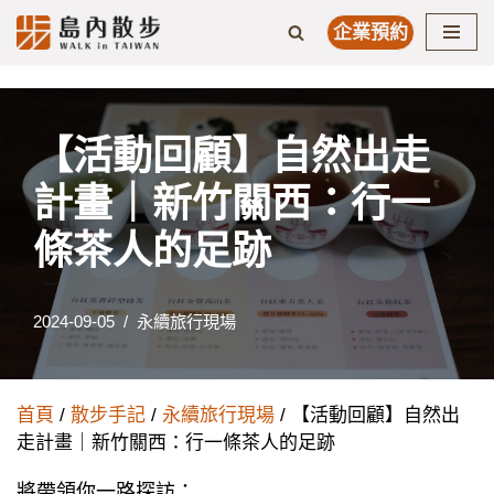
企業預約
Skip
to
content
【活動回顧】自然出走
計畫｜新竹關西：行一
條茶人的足跡
2024-09-05
永續旅行現場
首頁
/
散步手記
/
永續旅行現場
/ 【活動回顧】自然出
走計畫｜新竹關西：行一條茶人的足跡
將帶領你⼀路探訪：