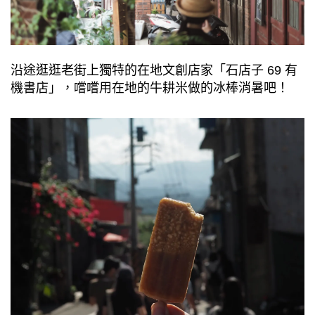
沿途逛逛老街上獨特的在地文創店家「⽯店⼦ 69 有
機書店」，嚐嚐⽤在地的⽜耕米做的冰棒消暑吧！