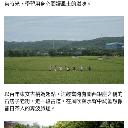
茶時光，學習⽤⾝⼼閱讀風⼟的滋味。
以百年東安古橋為起點，途經當時有關⻄銀座之稱的
⽯店⼦老街，⾛⼀段古道，在風吹與⽔聲中試著想像
昔⽇茶⼈的奔波旅途。