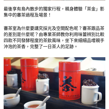
最後享有島內散步的獨家⾏程，親⾝體驗「茶⾦」影
集中的審茶過程及場景！
審茶室為什麼要講究採光及空間配⾊呢？審茶跟品茶
的差別是什麼呢？由專業茶師教你利⽤味蕾辨別比較
四款不同發酵程度的茶飲風味，坐下來細細品嚐親⼿
沖泡的茶香，完整了⼀⽇茶⼈的⾜跡。