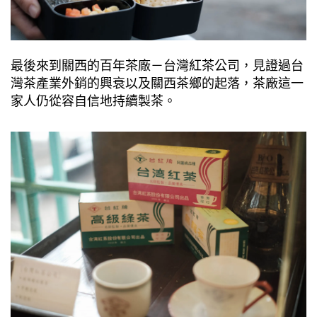
最後來到關⻄的百年茶廠－台灣紅茶公司，⾒證過台
灣茶產業外銷的興衰以及關⻄茶鄉的起落，茶廠這⼀
家⼈仍從容⾃信地持續製茶。