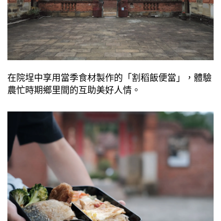
在院埕中享⽤當季食材製作的「割稻飯便當」，體驗
農忙時期鄉⾥間的互助美好⼈情。