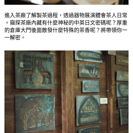
進入茶廠了解製茶過程，透過器物展演體會茶⼈⽇常
。窺探茶廠內藏有什麼神秘的中英⽇文密碼呢？厚重
的倉庫⼤⾨後⾯散發什麼特殊的茶香呢？將帶領你⼀
⼀解密。