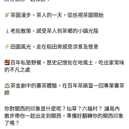
茶園漫步，茶⼈的⼀天，從巡視茶園開始
老街散策，感受茶⼈到茶鄉的⼩鎮光陰
⽥園風光，⾛在稻⽥旁感受涼意及愜意
百年私塾野餐，歷史記憶佐在地風⼟，吃出家常味
的不凡之處
茶⾦劇中的審茶體驗，在百年茶廠當⼀回專業審茶
師
你對關⻄的印象是什麼呢？仙草？六福村？ 讓島內
散步帶你⼀起出⾛到關⻄，準備好翻轉你的關⻄印象
了嗎？