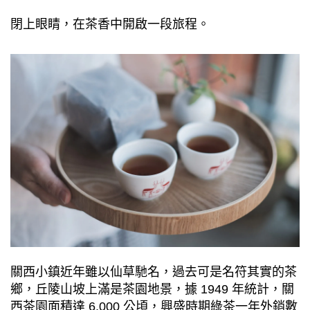
閉上眼睛，在茶香中開啟⼀段旅程。
關⻄⼩鎮近年雖以仙草馳名，過去可是名符其實的茶
鄉，丘陵⼭坡上滿是茶園地景，據 1949 年統計，關
⻄茶園⾯積達 6,000 公頃，興盛時期綠茶⼀年外銷數