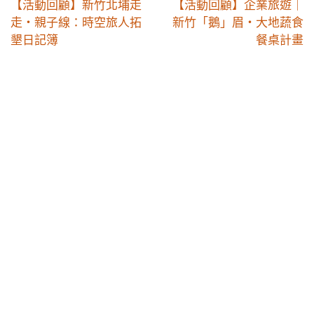
【活動回顧】新⽵北埔走
【活動回顧】企業旅遊｜
走・親⼦線：時空旅⼈拓
新⽵「鵝」眉・⼤地蔬食
墾⽇記簿
餐桌計畫