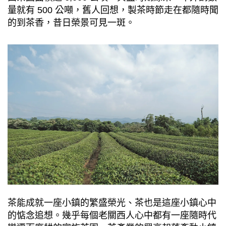
量就有 500 公噸，舊⼈回想，製茶時節⾛在都隨時聞
的到茶香，昔⽇榮景可⾒⼀斑。
茶能成就⼀座⼩鎮的繁盛榮光、茶也是這座⼩鎮⼼中
的惦念追想。幾乎每個老關⻄⼈⼼中都有⼀座隨時代