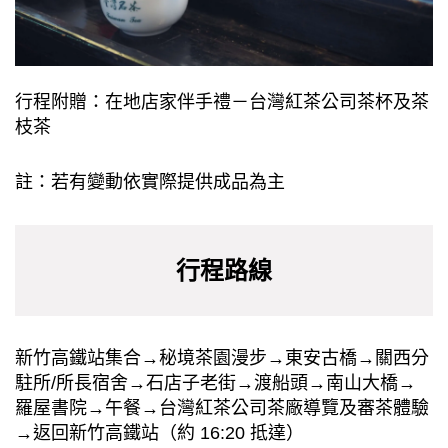
⾏程附贈：在地店家伴⼿禮－台灣紅茶公司茶杯及茶
枝茶
註：若有變動依實際提供成品為主
⾏程路線
新⽵⾼鐵站集合→秘境茶園漫步→東安古橋→關⻄分
駐所/所⻑宿舍→⽯店⼦老街→渡船頭→南⼭⼤橋→
羅屋書院→午餐→台灣紅茶公司茶廠導覽及審茶體驗
→返回新⽵⾼鐵站（約 16:20 抵達）