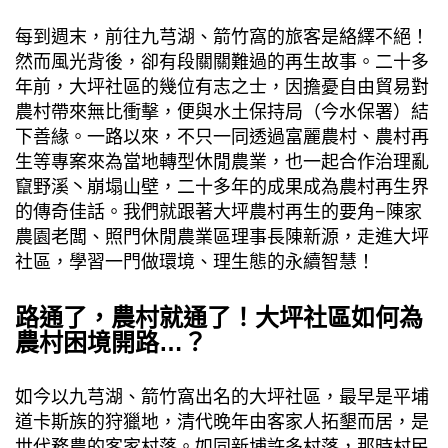
每到週末，前往九芎湖、箭竹窩的旅客是絡繹不絕！
然而風光背後，卻有段關關難過的再生故事。二十多
年前，大坪社區的幾位有志之士，因擔憂自由貿易對
農村帶來無比衝擊，便與水土保持局（今水保署）結
下善緣。一路以來，不只一同透過富麗農村、農村再
生等專案來為當地轉型休閒農業，也一起合作治理亂
竄野溪丶崩塌山壁，二十多年的成果成為農村再生界
的傳奇佳話。我們就跟著大坪農村再生的要角−陳家
農園老闆、照門休閒農業區理事長陳新源，走進大坪
社區，學習一門做環境、理生態的永續智慧！
路通了，農村就通了！大坪社區如何為
農村困境開路…？
如今以九芎湖、箭竹窩出名的大坪社區，最早是平埔
道卡斯族的狩獵地，清代晚年由客家人拓墾而居，是
世代務農的客家村落。如同新埔許多村落，那時村民