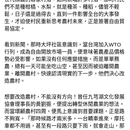
們不是種柑橘、水梨，就是種茶、種稻，儘管不輕
鬆，日子還是過得去。直到一件影響全台的大事發
生，才迫使村民重新思考農村未來，正是簽署自由貿
易協定。
看到新聞，那時大坪社區意識到，當台灣加入WTO
行列，成為自由開放市場一員，便意味著農產品價格
勢必受影響，如果沒有任何應變措施，而是單單務
農，總有一天可能坐吃山空，甚至因而被迫離開農
業、離開農村。快速認清現實的下一步，他們決心改
造農村。
想要改造農村，不能沒有方向！曾任九芎湖文化發展
協會理事長的黃劉振，便提出轉型休閒農業的想法。
而當環顧農村四周，便馬上意識到首要課題，正是路
不夠寬。「那時候路才兩米多，一台轎車進來，摩托
車都不用過，甚至有一段路只要下雨，就會走山，那