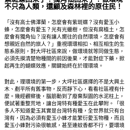
不只為人類，還顧及森林裡的原住民！
「沒有高士佛澤蘭，怎麼會有紫斑蝶？沒有愛玉小
蜂，怎麼會有愛玉？光有光蠟樹，但沒有腐植土，怎
麼會有獨角仙？沒有讓人嚮往的自然環境，怎麼會有
想親近自然的旅人？」重視環環相扣、相互相生的生
態系原則，對大坪社區來說，做環境就等同做生態，
必須先摸清楚物種間的前因後果，才能對症下藥，掀
起再生的蝴蝶效應，關鍵始終在於理環境。
對此，理環境的第一步，大坪社區選擇的不是大興土
木、剷平所有舊事物，反而靜下心，看看社區裡有什
麼。幾經觀察後，腦筋動到了廢棄梨園的水泥柱上，
便試著重整荒地，讓台灣特有種愛玉在此攀附。「很
多人不知道愛玉其實是台灣特有種，全世界就只有台
灣有，因為必須有愛玉小蜂才能繁衍愛玉物種，而且
愛玉小蜂對污染很敏感，甚至連蚊香都不行，要環境