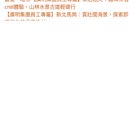
chill體驗，山林水景古道輕健行
【廣明集團員工專屬】新北馬崗：賞壯闊海景，探索即
將消失的極東漁村
最後一場
【廣明集團員工專屬】新竹寶山新埔：農村
客庄樂，療癒手作體驗
【廣明集團員工專屬】新竹峨眉北埔：滋味台3線，茶鄉
風土巡禮
【廣明集團員工專屬】新竹尖石：泰雅秘境，享受香草
部落的美好
新竹橫山走走｜山野植力，合興內灣野草香療癒之旅
新竹竹北走走｜酸甜滋味，尋訪萊姆園的寶藏
新竹北埔走走｜茶香陶韻，啜飲一盞北埔黃金歲月
食物源旅｜新竹新埔：台灣原生果實，春收果園漫遊
【一日遊】食物源旅｜新竹寶山：竹風糖漬風味，深度
物產巡禮
【一日遊】食物源旅｜彰化鹿港埔心：微醺酒香，古都
慢旅