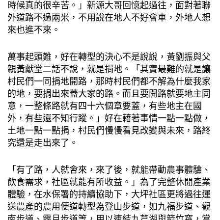
時候真的很辛苦。」新源大哥回憶起過往，面對著聯
外道路不過兩米，不用說在地人不好會車，外地人想
來也進不來。
萬事起頭難，好在轉型的決心不是說說，黃劉振與父
親黃獻堂二話不說，就是捐地。「其實最難的就是讓
村民們一同捐地開路，那時村民們都不解為什麼我家
的地，要捐出來蓋大家的路。而且要開路就要地主同
意，一整條路就有四十六個章要蓋，有些地主在國
外，有些還不知行蹤。」好在藉著事情一點一點做，
土地一點一點捐，村民們慢慢看見改變與未來，路終
究還是走出來了。
「有了路，人就會來，來了後，就能帶動農事體驗、
飲食需求，社區就能有所收益。」為了完整休閒產業
體驗，在水保署的持續協助下，大坪社區更將過往運
送農產的農用便道轉型為登山步道，如九福步道、觀
南步道、霽月步道等，用以連結九芎湖與箭竹窩，當