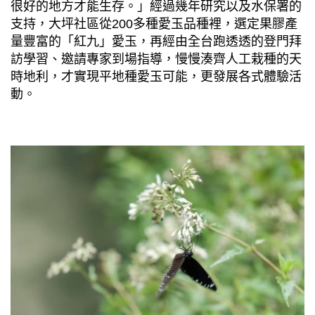
很好的地方才能生存。」經過幾年研究以及水保署的
支持，大坪社區從200多種愛玉品種裡，選定果膠產
量豐富的「紅九」愛玉，再經由全台跑透透的登門拜
訪學習、邀請專家到場指導，慢慢湊齊人工栽種的天
時地利，才實現平地種愛玉可能，更發展各式體驗活
動。