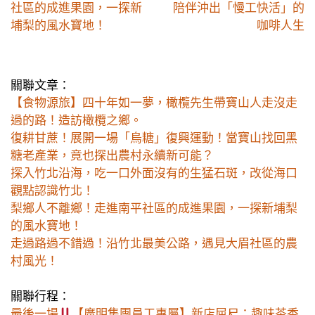
社區的成進果園，一探新
陪伴沖出「慢工快活」的
埔梨的風水寶地！
咖啡人生
關聯文章：
【食物源旅】四十年如一夢，橄欖先生帶寶山人走沒走
過的路！造訪橄欖之鄉。
復耕甘蔗！展開一場「烏糖」復興運動！當寶山找回黑
糖老產業，竟也探出農村永續新可能？
探入竹北沿海，吃一口外面沒有的生猛石斑，改從海口
觀點認識竹北！
梨鄉人不離鄉！走進南平社區的成進果園，一探新埔梨
的風水寶地！
走過路過不錯過！沿竹北最美公路，遇見大眉社區的農
村風光！
關聯行程：
最後一場
【廣明集團員工專屬】新店屈尺：趣味茶香