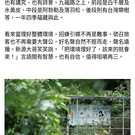
也有講究、也有詩意。九福路之上，前段是白千層及
水黃皮、中段是阿勃勒及落羽松、後段則有台灣欒樹
等，一年四季蘊藏與此。
看來當理好整體環境，招蜂引蝶不再是難事，號召旅
客也不再需要大聲公，好名聲自然不脛而走、聲名遠
播。新源大哥笑笑說，「把環境理好了，該來的就會
來！」言語間有智慧，也有自信，值得咀嚼再三。