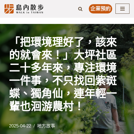
企業預約
Skip
to
content
「把環境理好了，該來
的就會來！」大坪社區
二十多年來，專注環境
一件事，不只找回紫斑
蝶、獨角仙，連年輕一
輩也洄游農村！
2025-04-22
地方故事