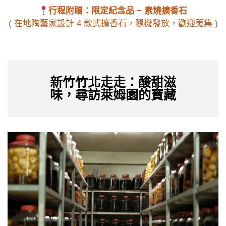
行程附贈：限定紀念品 − 素燒擴香石
( 在地陶藝家設計 4 款式擴香石，隨機發放，歡迎蒐集 )
新竹竹北走走：酸甜滋
味，尋訪萊姆園的寶藏