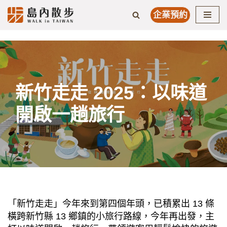
企業預約
Skip
to
content
新竹走走 2025：以味道
開啟一趟旅行
「新竹走走」今年來到第四個年頭，已積累出 13 條
橫跨新竹縣 13 鄉鎮的小旅行路線，今年再出發，主