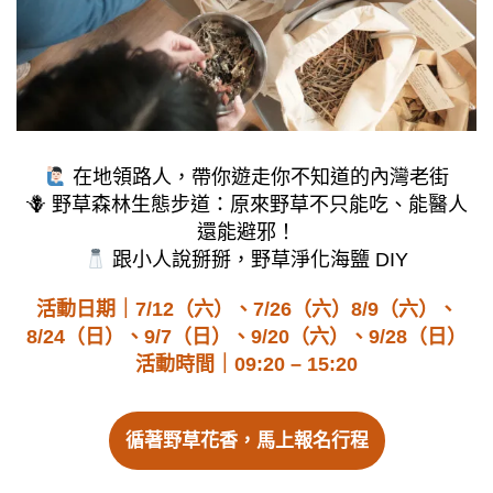
在地領路人，帶你遊走你不知道的內灣老街
🪻 野草森林生態步道：原來野草不只能吃、能醫人
還能避邪！
跟小人說掰掰，野草淨化海鹽 DIY
活動日期｜
7/12（六）、7/26（六）8/9（六）、
8/24（日）、9/7（日）、9/20（六）、9/28（日）
活動時間｜09:20 – 15:20
循著野草花香，馬上報名行程