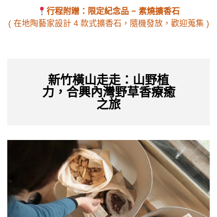
行程附贈：限定紀念品 − 素燒擴香石
( 在地陶藝家設計 4 款式擴香石，隨機發放，歡迎蒐集 )
新竹橫山走走：山野植
力，合興內灣野草香療癒
之旅