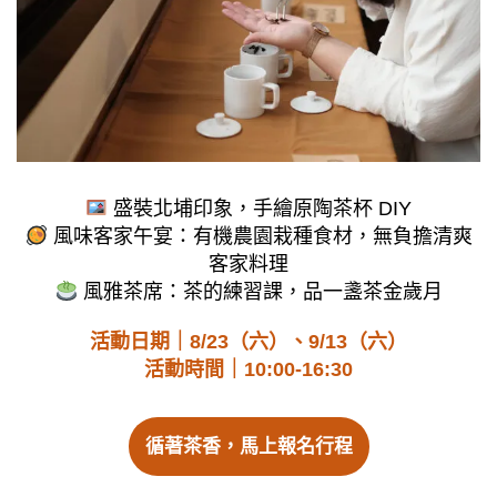
盛裝北埔印象，手繪原陶茶杯 DIY
風味客家午宴：有機農園栽種食材，無負擔清爽
客家料理
風雅茶席：茶的練習課，品一盞茶金歲月
活動日期｜8/23（六）、9/13（六）
活動時間｜10:00-16:30
循著茶香，馬上報名行程