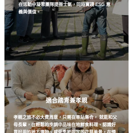
在活動中凝聚團隊提振士氣，同時實踐 ESG 意
義與價值。
適合踏青兼孝親
孝親之旅不必大費周章，只需在車站集合， 就能和父
母長輩，在輕鬆的步調中品味在地鮮食料理、認識好
買好用的地方選物、感受季節限定的花草美景，在慢