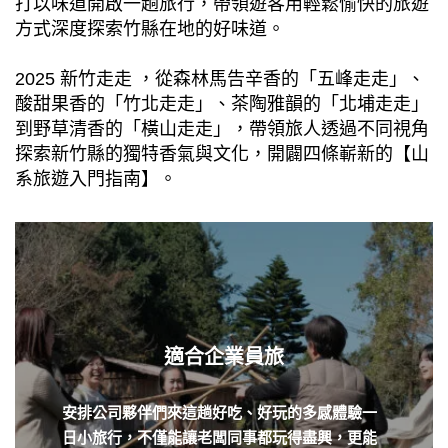
打以味道開啟一趟旅行，帶領遊客用輕鬆愉快的旅遊
方式深度探索竹縣在地的好味道。
2025 新竹走走 ，從森林馬告辛香的「五峰走走」、
酸甜果香的「竹北走走」、茶陶雅韻的「北埔走走」
到野草清香的「橫山走走」，帶領旅人透過不同視角
探索新竹縣的獨特香氣與文化，開闢四條嶄新的【山
系旅遊入門指南】。
適合企業員旅
安排公司夥伴們來這趟好吃、好玩的多感體驗一
日小旅行，不僅能讓老闆同事都玩得盡興，更能