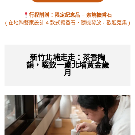
行程附贈：限定紀念品 − 素燒擴香石
( 在地陶藝家設計 4 款式擴香石，隨機發放，歡迎蒐集 )
新竹北埔走走：茶香陶
韻，啜飲一盞北埔黃金歲
月