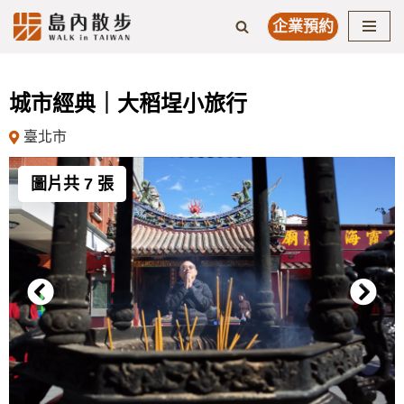
企業預約
Skip
to
content
城市經典｜大稻埕小旅行
臺北市
圖片共 7 張