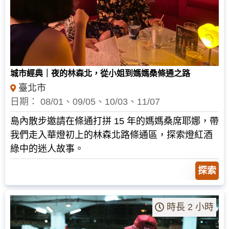
NT$
1,050
城市經典｜夜的林森北，從小姐到媽媽桑條通之路
臺北市
日期： 08/01、09/05、10/03、11/07
島內散步邀請在條通打拼 15 年的媽媽桑席耶娜，帶
我們走入華燈初上的林森北路條通區，探索燈紅酒
綠中的迷人故事。
探索
時長 2 小時