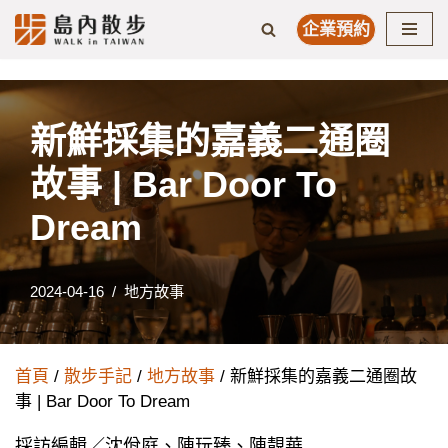
企業預約
Skip
to
content
新鮮採集的嘉義二通圈
故事 | Bar Door To
Dream
2024-04-16
地方故事
首頁
/
散步手記
/
地方故事
/ 新鮮採集的嘉義二通圈故
事 | Bar Door To Dream
採訪編輯／沈佾庭、陳玩臻、陳靚華