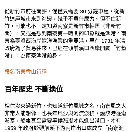
從新竹市前往南寮，僅僅只需要 30 分鐘車程，從新
竹這座城市來到海邊，幾乎不費什麼力。但不住新
竹，可能也不一定知道南寮是新竹市轄區（非新竹
縣），又或是想到南寮第一時間的印象就是漁港。南
寮為臺灣西海岸遠洋漁業的重要港，早在 1731 年清
政府為了貿易往來，已經在頭前溪口西岸開闢「竹塹
港」，為南寮漁港前身。
報名南寮香山行程
百年歷史 不斷換位
相信沒來過新竹，也知道新竹風城之名，南寮風之大
非常人能想像，也長年風沙與河流淤積，讓該港逐漸
淤塞，船隻甚至需要等候漲潮才能進出港口。才有
1959 年政府於頭前溪下游南岸出口處成立「南寮漁