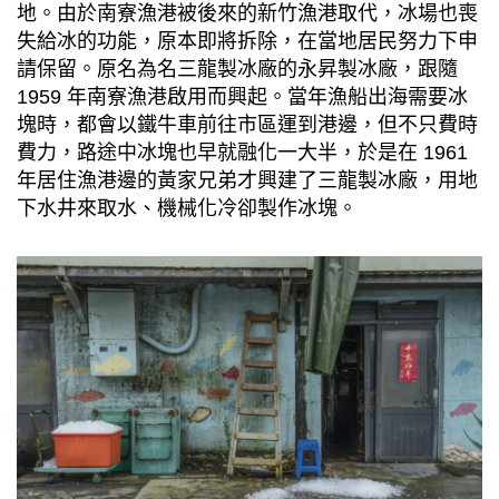
地。由於南寮漁港被後來的新竹漁港取代，冰場也喪
失給冰的功能，原本即將拆除，在當地居民努力下申
請保留。原名為名三龍製冰廠的永昇製冰廠，跟隨
1959 年南寮漁港啟用而興起。當年漁船出海需要冰
塊時，都會以鐵牛車前往市區運到港邊，但不只費時
費力，路途中冰塊也早就融化一大半，於是在 1961
年居住漁港邊的黃家兄弟才興建了三龍製冰廠，用地
下水井來取水、機械化冷卻製作冰塊。