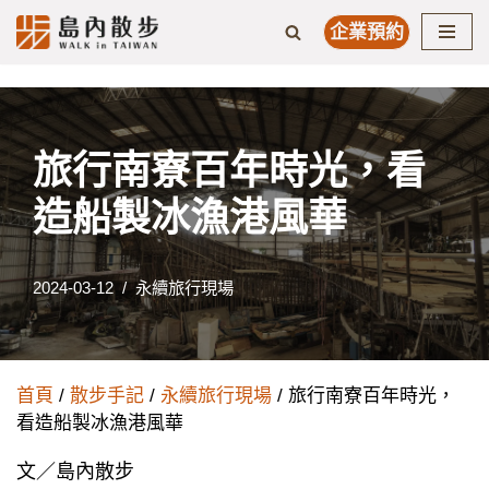
企業預約
Skip
to
content
旅行南寮百年時光，看
造船製冰漁港風華
2024-03-12
永續旅行現場
首頁
/
散步手記
/
永續旅行現場
/ 旅行南寮百年時光，
看造船製冰漁港風華
文／島內散步