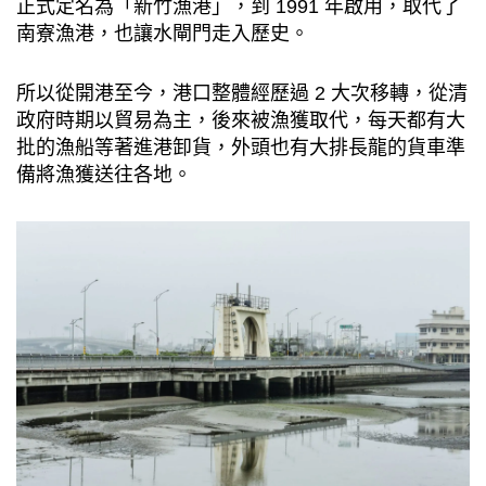
正式定名為「新竹漁港」，到 1991 年啟用，取代了
南寮漁港，也讓水閘門走入歷史。
所以從開港至今，港口整體經歷過 2 大次移轉，從清
政府時期以貿易為主，後來被漁獲取代，每天都有大
批的漁船等著進港卸貨，外頭也有大排長龍的貨車準
備將漁獲送往各地。