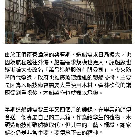
由於正值南寮漁港的興盛期，造船需求日漸擴大，也
因為航程越往外海，船體需求規模也更大，讓船廠也
逐漸擴大後改名「萬昌造船股份有限公司」。後來隨
著時代變遷，政府也推廣玻璃纖維的製船技術，主要
是因為木船技術會需要大量使用木材，森林砍伐的議
題受到重視後，木船製作也就難以承繼。
早期造船師需要三年又四個月的錘鍊，在畢業前師傅
會送一個專屬自己的工具箱，作為給學生的禮物，木
頭造船技術雖然被取代，但其中的工藝、細緻，謝家
認為仍是非常重要，要傳承下去的精神。