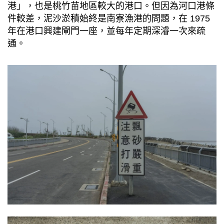
港」，也是桃竹苗地區較大的港口。但因為河口港條
件較差，泥沙淤積始終是南寮漁港的問題，在 1975
年在港口興建閘門一座，並每年定期深濬一次來疏
通。