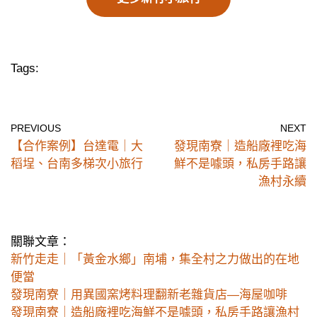
Tags:
PREVIOUS
NEXT
【合作案例】台達電｜大
發現南寮｜造船廠裡吃海
稻埕、台南多梯次小旅行
鮮不是噱頭，私房手路讓
漁村永續
關聯文章：
新竹走走｜「黃金水鄉」南埔，集全村之力做出的在地
便當
發現南寮｜用異國窯烤料理翻新老雜貨店—海屋咖啡
發現南寮｜造船廠裡吃海鮮不是噱頭，私房手路讓漁村