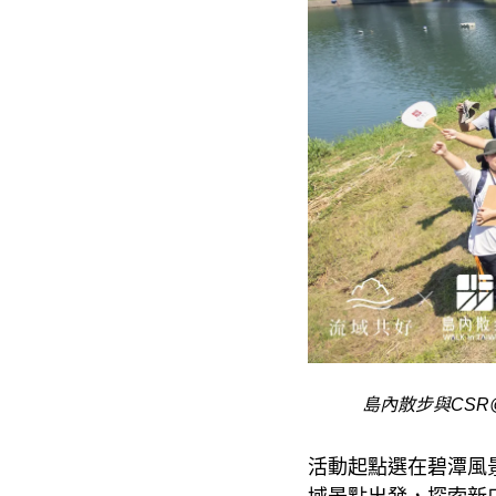
島內散步與CS
活動起點選在碧潭風