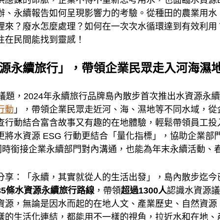
辦、永續報告如何呈現影響力的考驗。從種田的農業用水
裡來？廢水怎麼處理？如何在一次次水循環達到有效利用
往在民間能找到靈感！
源永續旅行」，帶領企業民眾走入河海濕
議題，2024年永續旅行品牌島內散步首次推出水資源永
行動
」，帶領企業民眾走近河、海、濕地等不同水域，從
查行動結合富含故事又有趣的在地體驗，輕鬆帶領員工投
更將水資源 ESG 行動更結合「量化指標」，協助企業部
，同時銜接企業永續部門對內溝通，也能為年末永續活動、
分享：「永續，其實就從人的生活出發」，島內散步迄今
35條水資源永續旅行路線
，帶領
超過1300人
認識水資源議
資源，無論是因水而起的在地人文、產業歷史、自然資源
樣的生活化連結，都能用不一樣的視角，拉近水和在地、