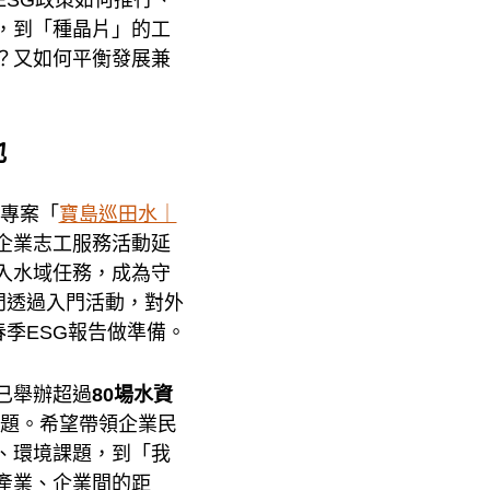
，到「種晶片」的工
？又如何平衡發展兼
地
續專案「
寶島巡田水｜
企業志工服務活動延
入水域任務，成為守
門透過入門活動，對外
春季ESG報告做準備。
已舉辦超過
80場水資
題。希望帶領企業民
、環境課題，到「我
產業、企業間的距