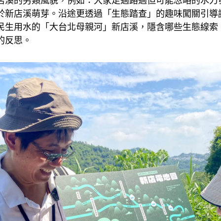
店溪的另類風貌，例如：大家走過路過但可能忽略的水力
於新店溪萌芽。沿途更透過「生態踏查」的趣味闖關引導
民生用水的「大台北母親河」新店溪，隱含哪些生態線索
的反思。