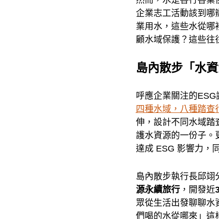
企業志工活動該到哪
業用水，這些水從哪
顧水域保護？這些往
島內散步「水資
呼應企業關注的ESG
四種水域，八種踏查
伸，設計不同水域踏
護水資源的一份子。
達成 ESG 影響力
島內散步執行長邱翊
源永續旅行
，開發近
眾從生活出發聊聊水
們喝的水從哪來」這