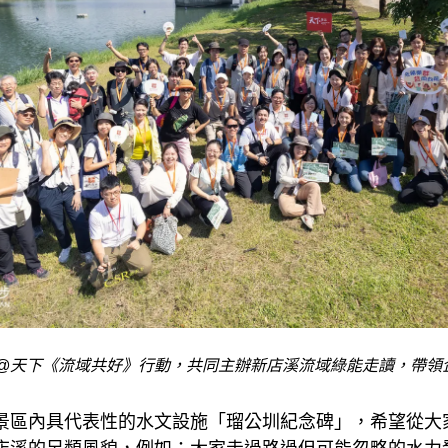
R@天下《流域共好》行動，共同主辦新店溪流域綠能走讀，帶領
景區內具代表性的水文設施「瑠公圳紀念碑」，希望從大