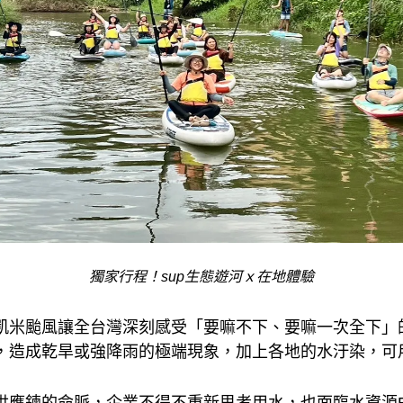
獨家行程！sup生態遊河ｘ在地體驗
凱米颱風讓全台灣深刻感受「要嘛不下、要嘛一次全下」
，造成乾旱或強降雨的極端現象，加上各地的水汙染，可
供應鍊的命脈，企業不得不重新思考用水，也面臨水資源E