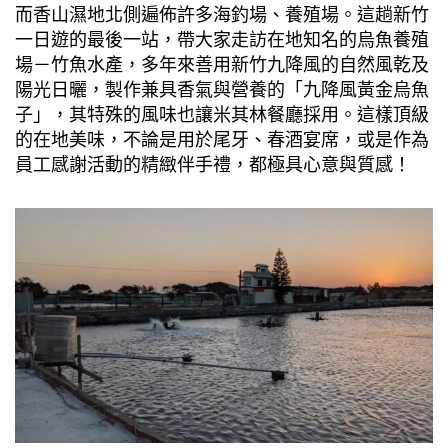
而香山濕地北側遍佈許多海釣場、養殖場。這趟新竹
一日遊的最後一站，帶大家走訪在地知名的烏魚養殖
場－竹魚水產，多年來善用新竹九降風的自然風乾及
陽光日曬，製作兼具香氣與營養的「九降風黃金烏魚
子」，其特殊的風味也讓米其林餐廳採用。這樣頂級
的在地美味，不論是用於尾牙、春酒宴席，或是作為
員工感謝活動的精緻伴手禮，都極具心意與質感！