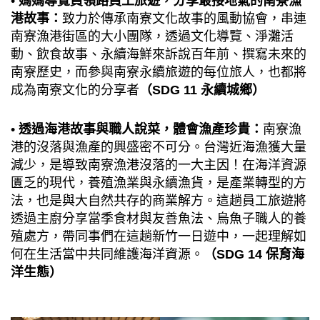
•
媽媽導覽員領路員工旅遊，分享最接地氣的南寮漁
港故事：
致力於傳承南寮文化故事的風動協會，串連
南寮漁港街區的大小團隊，透過文化導覽、淨灘活
動、飲食故事、永續海鮮來訴說百年前、撰寫未來的
南寮歷史，而參與南寮永續旅遊的每位旅人，也都將
成為南寮文化的分享者
（SDG 11 永續城鄉）
•
透過海港故事與職人說菜，體會漁產珍貴：
南寮漁
港的沒落與漁產的興盛密不可分。台灣近海漁獲大量
減少，是導致南寮漁港沒落的一大主因！在海洋資源
匱乏的現代，養殖漁業與永續漁貨，是產業轉型的方
法，也是與大自然共存的商業解方。這趟員工旅遊將
透過主廚分享當季食材與友善魚法、烏魚子職人的養
殖處方，帶同事們在這趟新竹一日遊中，一起理解如
何在生活當中共同維護海洋資源。
（SDG 14 保育海
洋生態）