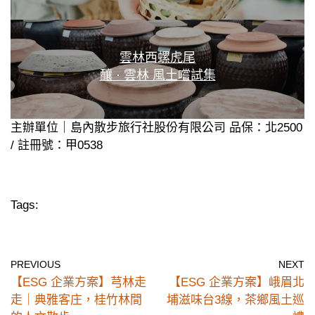
雲林西螺虎尾
釀 · 雲林 風土嚐試集
主辦單位｜島內散步旅行社股份有限公司 品保：北2500
/ 註冊號：甲0538
Tags:
PREVIOUS
NEXT
【ESG 企業方案】芎林走
【ESG 企業方案】峨眉北
走｜典雅客庄，桂竹林間
埔滋味台3線，茶鄉風土巡