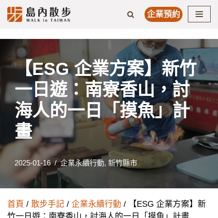
企業預約
Skip
to
content
【ESG 企業方案】新竹
一日遊：南寮香山，討
海人的一日「摸魚」計
畫
2025-01-16
企業永續行動
,
新竹縣市
首頁
/
散步手記
/
企業永續行動
/ 【ESG 企業方案】新
竹一日遊：南寮香山，討海人的一日「摸魚」計畫