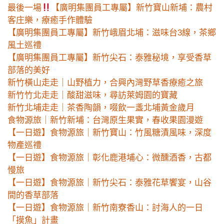
最後一場
【廣明集團員工專屬】新竹寶山新埔：農村
客庄樂，療癒手作體驗
【廣明集團員工專屬】新竹峨眉北埔：滋味台3線，茶鄉
風土巡禮
【廣明集團員工專屬】新竹尖石：泰雅秘境，享受香草
部落的美好
新竹橫山走走｜山野植力，合興內灣野草香療癒之旅
新竹竹北走走｜酸甜滋味，尋訪萊姆園的寶藏
新竹北埔走走｜茶香陶韻，啜飲一盞北埔黃金歲月
食物源旅｜新竹新埔：台灣原生果實，春收果園漫遊
【一日遊】食物源旅｜新竹寶山：竹風糖漬風味，深度
物產巡禮
【一日遊】食物源旅｜彰化鹿港埔心：微醺酒香，古都
慢旅
【一日遊】食物源旅｜新竹尖石：泰雅花草饗宴，山谷
間的香草部落
【一日遊】食物源旅｜新竹南寮香山：討海人的一日
「摸魚」計畫