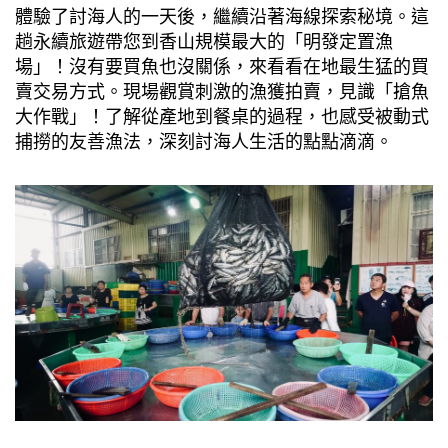
體驗了討海人的一天後，繼續沿著海線探索秘境。這
趟永續旅遊帶您到香山規模最大的「明發定置漁
場」！沒有要買魚也沒關係，來看看在地最生猛的買
賣交易方式。現場觀賞刺激的漁獲拍賣，見識「搶魚
大作戰」！了解從產地到餐桌的過程，也感受被動式
捕撈的友善漁法，深刻討海人生活的點點滴滴。