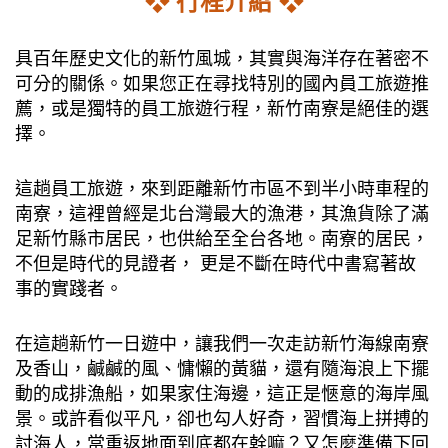
❖ 行程介紹 ❖
具百年歷史文化的新竹風城，其實與海洋存在著密不
可分的關係。如果您正在尋找特別的國內員工旅遊推
薦，或是獨特的員工旅遊行程，新竹南寮是絕佳的選
擇。
這趟員工旅遊，來到距離新竹市區不到半小時車程的
南寮，這裡曾經是北台灣最大的漁港，其漁貨除了滿
足新竹縣市居民，也供給至全台各地。南寮的居民，
不但是時代的見證者， 更是不斷在時代中書寫著故
事的實踐者。
在這趟新竹一日遊中，讓我們一次走訪新竹海線南寮
及香山，鹹鹹的風、慵懶的黃貓，還有隨海浪上下擺
動的成排漁船，如果家住海邊，這正是愜意的海岸風
景。或許看似平凡，卻也勾人好奇，習慣海上拼搏的
討海人，當重返地面到底都在幹嘛？又怎麼準備下回