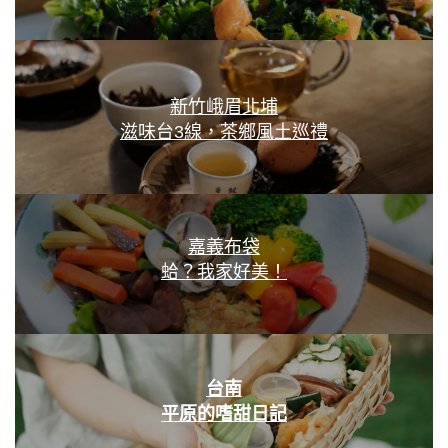
新竹峨眉北埔
滋味台3線，茶鄉風土巡禮
嘉義布袋
蛤？我家好美！
台南
平原的嗜甜日記