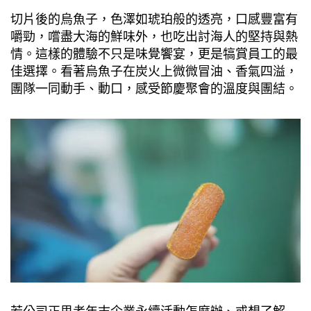
切片後的烏魚子，色澤如琥珀般的透亮，口感豐富有
嚼勁，嚐盡大海的鮮味外，也吃出討海人的堅持與熱
情。這樣的體驗不只是味覺饗宴，更是犒賞員工的最
佳選擇。看著烏魚子在炭火上微微冒油、香氣四溢，
團隊一同動手、動口，感受節慶聚會的溫度與團結。