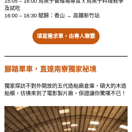
15:05 – 16:00 烏魚子養殖場導覽 x 烏魚子料理教學
及試吃
16:00 – 16:30 賦歸：香山 → 高鐵新竹站
填寫需求單，由專人聯繫
腳踏單車，直達南寮獨家秘境
獨家探訪不對外開放的五代造船廠倉庫，碩大的木造
船模，彷彿來到了電影製片廠，保證讓你驚嘆不已！