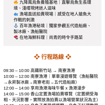
九降風烏魚養殖基地｜直擊烏魚生長環
境、淺嚐現烤迷人滋味
漁場直送拍賣現場｜感受在地人搶魚大
作戰的刺激
百年漁港秘境｜獨家參觀五代造船廠、
製冰廠、漁船醫院
在地海鮮料理｜尚青的時令手路菜
❖ 行程路線 ❖
09:30 – 10:00 高鐵新竹站 → 南寮漁港
10:00 – 12:00 南寮漁港｜單車漫遊導覽（漁船醫院
→永昇製冰廠→南寮老街→五代造船廠）
12:00 – 14:00 享用漁港海味午餐 x 漁港漫步
14:00 – 15:00 香山定置漁場拍賣導覽（定置網受海
相、天況影響，實際放漁拍賣以漁場營業狀況為主）