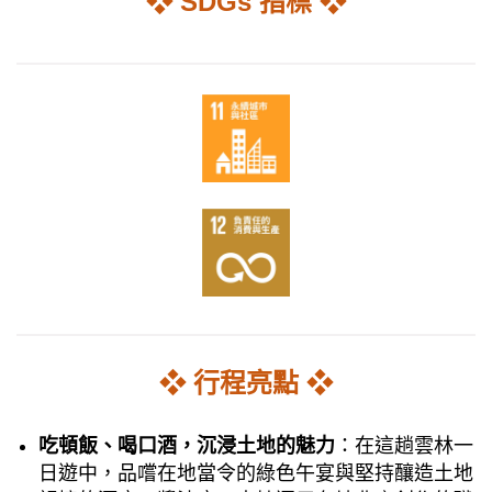
❖ SDGs 指標 ❖
❖ 行程亮點 ❖
吃頓飯、喝口酒，沉浸土地的魅力
：在這趟雲林一
日遊中，品嚐在地當令的綠色午宴與堅持釀造土地