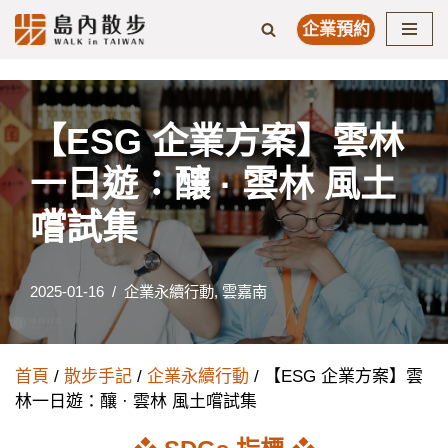
企業預約
Skip
to
content
【ESG 企業方案】雲林
一日遊：釀 · 雲林 風土
嚐試集
2025-01-16
企業永續行動
,
雲嘉南
首頁
/
散步手記
/
企業永續行動
/ 【ESG 企業方案】雲
林一日遊：釀 · 雲林 風土嚐試集