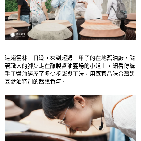
這趟雲林一日遊，來到超過一甲子的在地醬油廠，隨
著職人的腳步走在釀製醬油甕場的小道上，細看傳統
手工醬油經歷了多少步驟與工法，用感官品味台灣黑
豆醬油特別的醬甕香氣。