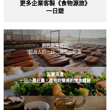
更多企業客製《食物源旅》
一日遊
新竹南寮香山
討海人的一日「摸魚」計畫
宜蘭深溝
一日小農計畫，產地到餐桌的慢食體驗