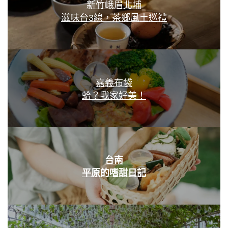
新竹峨眉北埔
滋味台3線，茶鄉風土巡禮
嘉義布袋
蛤？我家好美！
台南
平原的嗜甜日記