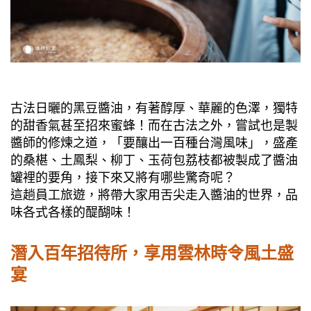
古法日曬的黑豆醬油，有著醇厚、華麗的色澤，獨特
的甜香氣甚至招來蜜蜂！而在古法之外，嘗試也是製
醬師的修煉之道，「要釀出一百種台灣風味」，盛產
的桑椹、土鳳梨、柳丁、玉荷包荔枝都被製成了醬油
罐裡的要角，接下來又將有哪些驚奇呢？
這趟員工旅遊，將帶大家用舌尖走入醬油的世界，品
味各式各樣的醍醐味！
潛入百年招待所，享用雲林時令風土盛
宴