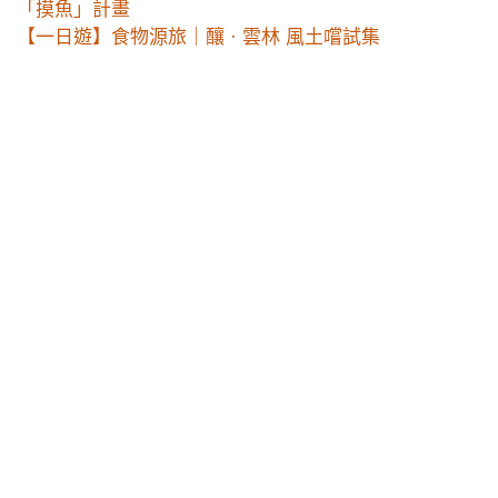
「摸魚」計畫
【一日遊】食物源旅｜釀 · 雲林 風土嚐試集