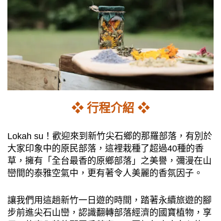
❖ 行程介紹 ❖
Lokah su！歡迎來到新竹尖石鄉的那羅部落，有別於
大家印象中的原民部落，這裡栽種了超過40種的香
草，擁有「全台最香的原鄉部落」之美譽，彌漫在山
巒間的泰雅空氣中，更有著令人美麗的香氛因子。
讓我們用這趟新竹一日遊的時間，踏著永續旅遊的腳
步前進尖石山巒，認識翻轉部落經濟的國寶植物，享