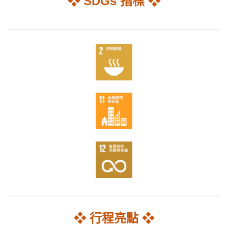
❖ SDGs 指標 ❖
❖ 行程亮點 ❖