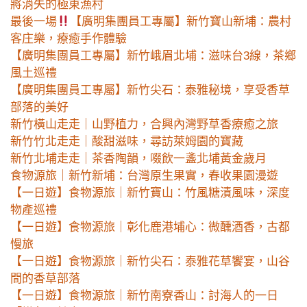
將消失的極東漁村
最後一場
【廣明集團員工專屬】新竹寶山新埔：農村
客庄樂，療癒手作體驗
【廣明集團員工專屬】新竹峨眉北埔：滋味台3線，茶鄉
風土巡禮
【廣明集團員工專屬】新竹尖石：泰雅秘境，享受香草
部落的美好
新竹橫山走走｜山野植力，合興內灣野草香療癒之旅
新竹竹北走走｜酸甜滋味，尋訪萊姆園的寶藏
新竹北埔走走｜茶香陶韻，啜飲一盞北埔黃金歲月
食物源旅｜新竹新埔：台灣原生果實，春收果園漫遊
【一日遊】食物源旅｜新竹寶山：竹風糖漬風味，深度
物產巡禮
【一日遊】食物源旅｜彰化鹿港埔心：微醺酒香，古都
慢旅
【一日遊】食物源旅｜新竹尖石：泰雅花草饗宴，山谷
間的香草部落
【一日遊】食物源旅｜新竹南寮香山：討海人的一日