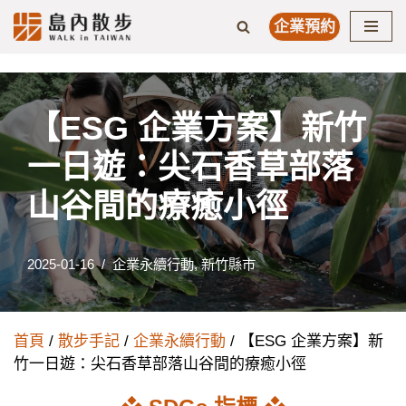
企業預約
Skip
to
content
【ESG 企業方案】新竹
一日遊：尖石香草部落
山谷間的療癒小徑
2025-01-16
企業永續行動
,
新竹縣市
首頁
/
散步手記
/
企業永續行動
/ 【ESG 企業方案】新
竹一日遊：尖石香草部落山谷間的療癒小徑