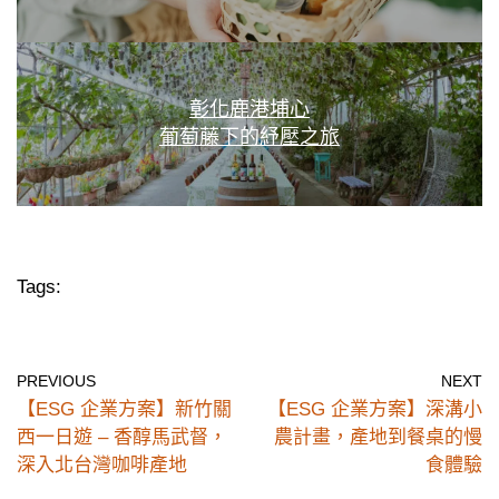
彰化鹿港埔心
葡萄藤下的紓壓之旅
Tags:
PREVIOUS
NEXT
【ESG 企業方案】新竹關
【ESG 企業方案】深溝小
西一日遊 – 香醇馬武督，
農計畫，產地到餐桌的慢
深入北台灣咖啡產地
食體驗