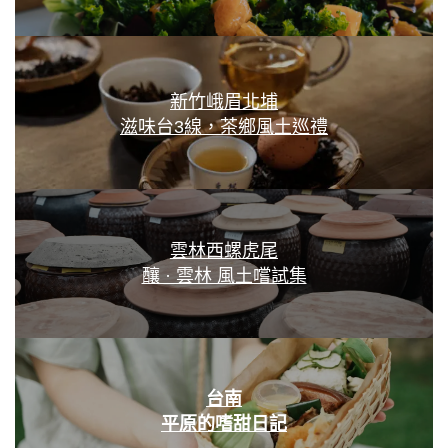
新竹峨眉北埔
滋味台3線，茶鄉風土巡禮
雲林西螺虎尾
釀 · 雲林 風土嚐試集
台南
平原的嗜甜日記