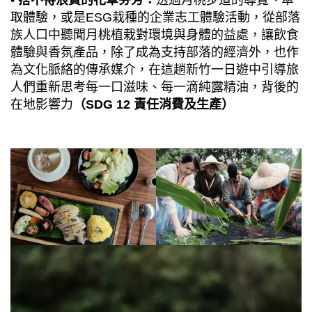
•
捨不得浪費的花草芬芳：
透過月桃步道的導覽、萃
取體驗，或是ESG栽種的企業志工體驗活動，從部落
族人口中聽聞月桃植栽對環境與身體的益處，讓飲食
體驗與香氛產品，除了成為支持部落的經濟外，也作
為文化脈絡的傳承媒介，在這趟新竹一日遊中引導旅
人們重新思考每一口滋味、每一滴純露精油，背後的
在地影響力
（SDG 12 責任消費及生產）