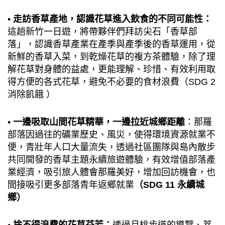
•
走訪香草產地，認識花草進入飲食的不同可能性：
這趟新竹一日遊，將帶夥伴們拜訪尖石「香草部
落」，認識香草產業在產季與產季後的香草運用，從
新鮮的香草入菜，到乾燥花草的複方茶體驗，除了理
解花草對身體的益處，更能理解、珍惜、有效利用取
得方便的各式花草，避免不必要的食材浪費（SDG 2
消除飢餓 ）
•
一邊吸取山間花草精華，一邊拉近城鄉距離
：那羅
部落因過往的礦業歷史、風災，使得環境資源就業不
便，青壯年人口大量流失，透過社區團隊與島內散步
共同開發的香草主題永續旅遊體驗，有效增值部落產
業經濟，吸引旅人體會那羅美好，增加回訪機會，也
間接吸引更多部落青年返鄉就業
（SDG 11 永續城
鄉）