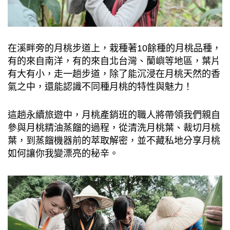
在溪畔旁的月桃步道上，栽種著10餘種的月桃品種，
有的來自南洋，有的來自北台灣、蘭嶼等地區，葉片
有大有小，走一趟步道，除了能沉浸在月桃天然的香
氣之中，還能認識不同種月桃的特性與魅力！
這趟永續旅遊中，月桃產銷班的職人將帶領我們親自
參與月桃精油蒸餾的過程，從清洗月桃葉、裁切月桃
葉，到蒸餾機器前的萃取解密，並不藏私地分享月桃
如何讓你我變漂亮的秘辛。