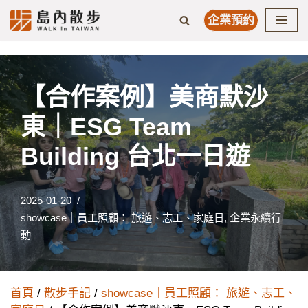
企業預約
Skip
to
content
【合作案例】美商默沙
東｜ESG Team
Building 台北一日遊
2025-01-20
showcase｜員工照顧： 旅遊、志工、家庭日
,
企業永續行
動
首頁
/
散步手記
/
showcase｜員工照顧： 旅遊、志工、