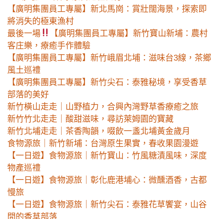
【廣明集團員工專屬】新北馬崗：賞壯闊海景，探索即
將消失的極東漁村
最後一場
【廣明集團員工專屬】新竹寶山新埔：農村
客庄樂，療癒手作體驗
【廣明集團員工專屬】新竹峨眉北埔：滋味台3線，茶鄉
風土巡禮
【廣明集團員工專屬】新竹尖石：泰雅秘境，享受香草
部落的美好
新竹橫山走走｜山野植力，合興內灣野草香療癒之旅
新竹竹北走走｜酸甜滋味，尋訪萊姆園的寶藏
新竹北埔走走｜茶香陶韻，啜飲一盞北埔黃金歲月
食物源旅｜新竹新埔：台灣原生果實，春收果園漫遊
【一日遊】食物源旅｜新竹寶山：竹風糖漬風味，深度
物產巡禮
【一日遊】食物源旅｜彰化鹿港埔心：微醺酒香，古都
慢旅
【一日遊】食物源旅｜新竹尖石：泰雅花草饗宴，山谷
間的香草部落